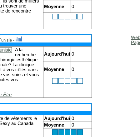
ils sont de milliers
u trouver une
Moyenne
0
ite de rencontre
Web
Tunisie
-
Pag
A la
Aujourd'hui
0
recherche
hirurgie esthétique
nale? La clinique
Moyenne
0
nt à vos côtés dans
de vos soins et vous
toutes vos
n-Être
te de vêtements le
Aujourd'hui
0
 Sexy au Canada
Moyenne
0