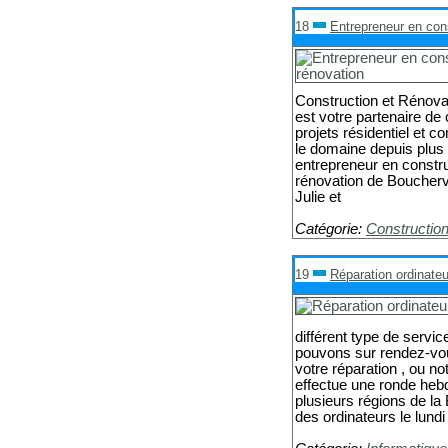
18
Entrepreneur en cons
Construction et Rénova
est votre partenaire de
projets résidentiel et 
le domaine depuis plus 
entrepreneur en constru
rénovation de Bouchervi
Julie et
Catégorie:
Constructio
19
Réparation ordinate
différent type de servic
pouvons sur rendez-vous
votre réparation , ou no
effectue une ronde he
plusieurs régions de l
des ordinateurs le lundi