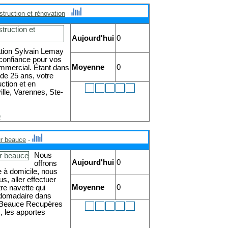
truction et rénovation
-
Aujourd'hui
0
tion Sylvain Lemay
 confiance pour vos
Moyenne
0
commercial. Étant dans
de 25 ans, votre
ction et en
lle, Varennes, Ste-
n
ur beauce
-
Nous
Aujourd'hui
0
offrons
e à domicile, nous
, aller effectuer
Moyenne
0
tre navette qui
bdomadaire dans
a Beauce Recupères
 , les apportes