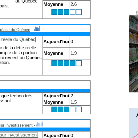
du Québec
Moyenne
2.6
bais.
 réelle du Québec
-
Aujourd'hui
0
 de la dette réelle
mpte de la portion
Moyenne
1.9
qui revient au Québec
ation.
ogue techno très
Aujourd'hui
2
essant.
Moyenne
1.5
sur investissement
-
Aujourd'hui
0