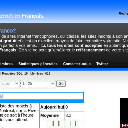
Reche
ternet en Français.
ranco?
 de sites Internet francophones, qui classe les sites inscrits à son 
t gratuit
et c'est un excellent moyen de faire connaître votre site. N'
'en parlez à vos amis.
Ici,
tous les sites sont acceptés
en autant qu'i
Français
. Ce site ne peut qu'améliorer le
référencement
de votre sit
embres
Statistiques générales
Contactez-nous
Twitter
7 | Requêtes SQL: 19 | Membres: 619
iste des motels à
Aujourd'hui
0
ontréal, sur la Rive-
e ce soit à l'heure
Moyenne
3.2
tel vous attend.