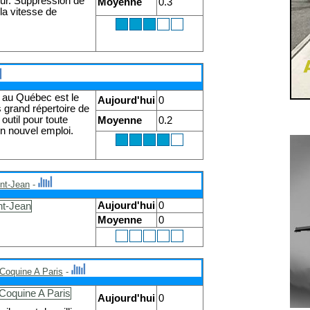
eur. Suppression de
Moyenne
0.3
la vitesse de
 au Québec est le
Aujourd'hui
0
s grand répertoire de
outil pour toute
Moyenne
0.2
n nouvel emploi.
nt-Jean
-
Aujourd'hui
0
Moyenne
0
Coquine A Paris
-
Aujourd'hui
0