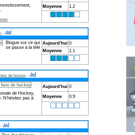
'investissement,
Moyenne
1.2
.
ents
n
-
Blogue sur ce qui
Aujourd'hui
0
se passe à la télé
Moyenne
1.1
fans de hockey
-
Aujourd'hui
0
tionale de Hockey,
Moyenne
0.9
. N'hésitez pas à
-