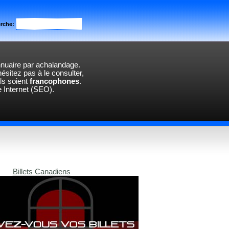
rche:
annuaire par achalandage.
hésitez pas à le consulter,
l
s
soi
en
t
francophones
.
e Internet (SEO).
Billets Canadiens