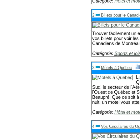
Catégorie:
Hôtel et mot
2
Billets pour le Canad
Trouver facilement un e
vos billets pour voir l
Canadiens de Montréal
Catégorie:
Sports et loi
3
Motels à Québec
-
L
Q
Sud, le secteur de l'Aér
l'Ouest de Québec et S
Beaupré. Que ce soit à 
nuit, un motel vous atte
Catégorie:
Hôtel et mot
4
Vos Circulaires du Q