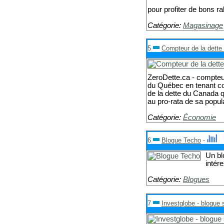
pour profiter de bons ra
Catégorie:
Magasinage
5
Compteur de la dette
ZeroDette.ca - compteur
du Québec en tenant co
de la dette du Canada 
au pro-rata de sa popul
Catégorie:
Économie
6
Blogue Techo
-
Un bl
intér
Catégorie:
Blogues
7
Investglobe - blogue 