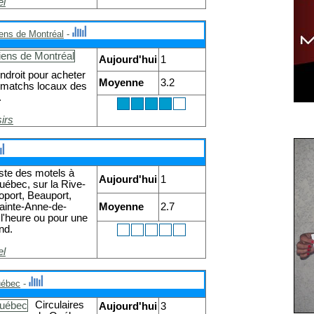
el
iens de Montréal
-
Aujourd'hui
1
ndroit pour acheter
Moyenne
3.2
es matchs locaux des
.
sirs
iste des motels à
Aujourd'hui
1
uébec, sur la Rive-
oport, Beauport,
ainte-Anne-de-
Moyenne
2.7
l'heure ou pour une
nd.
el
uébec
-
Circulaires
Aujourd'hui
3