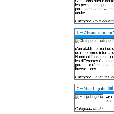
C'est sans aucun doute, 
les personnes qui ont p
partenaire via ce web s
adulte.
Catégorie:
Pour adultes
16
Clinique esthetique 
d'un établissement de c
de renommée internatio
Hannibal Tunisie se tie
les différentes étapes 
garantit la réussite de 
interventions.
Catégorie:
Santé et Bie
17
Marjo Lingerie
-
Le si
plus
Catégorie:
Mode