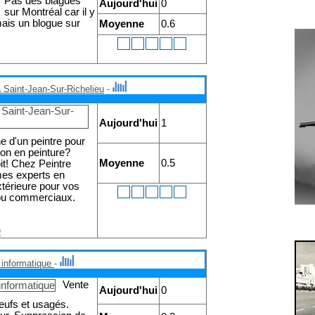
Pas des blagues
Aujourd'hui
0
sur Montréal car il y
mais un blogue sur
Moyenne
0.6
à Saint-Jean-Sur-Richelieu
-
Aujourd'hui
1
e d'un peintre pour
ion en peinture?
Moyenne
0.5
it! Chez Peintre
es experts en
xtérieure pour vos
 ou commerciaux.
n
s informatique
-
Vente
Aujourd'hui
0
neufs et usagés.