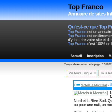
Top Franco
Annuaire de sites In
Qu'est-ce que Top F
Top Franco
est un annuaire
Top Franco
est
entièremen
d'y inscrire votre site et d
Top Franco
c'est 100% en
Accueil
Inscription
M
Temps d'éxécution de la page: 0.3163
1
Motels à Montréal
-
L
M
Nord et la Rive-Sud. Qu
ou pour une nuit, un mo